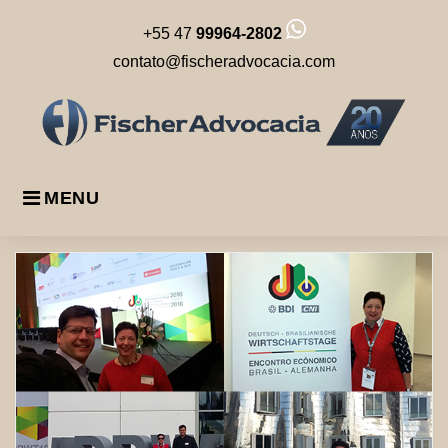
Skip
+55 47
99964-2802
to
content
contato@fischeradvocacia.com
MENU
Tag:
Encontro