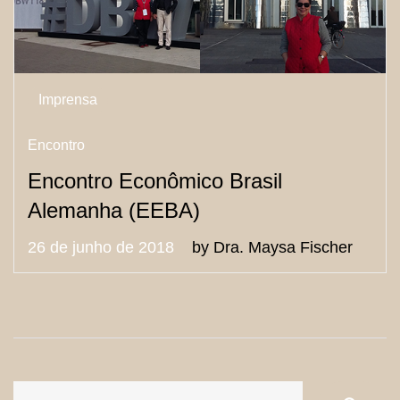
Imprensa
Encontro
Encontro Econômico Brasil
Alemanha (EEBA)
26 de junho de 2018
by
Dra. Maysa Fischer
S