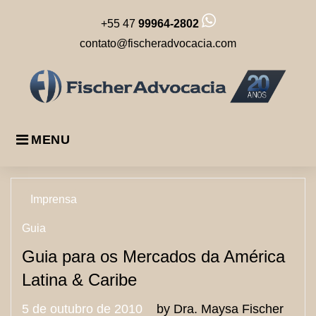
Skip
+55 47
99964-2802
to
content
contato@fischeradvocacia.com
MENU
Tag:
Imprensa
Guia
Guia
Guia para os Mercados da América
Latina & Caribe
5 de outubro de 2010
by
Dra. Maysa Fischer