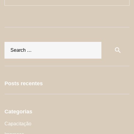
S
search
fo
Posts recentes
Categorias
Capacitação