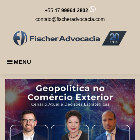
Skip
+55 47
99964-2802
to
content
contato@fischeradvocacia.com
MENU
Dia:
20
de
março