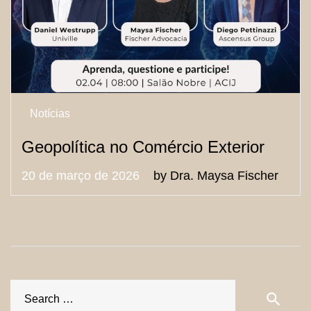
de
2026
Notícias
Geopolítica no Comércio Exterior
20 de março de 2026
by
Dra. Maysa Fischer
S
search
fo