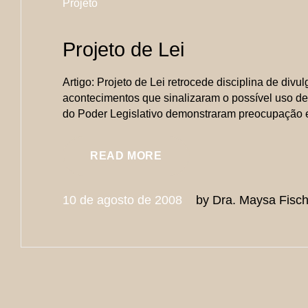
10
Projeto
Projeto de Lei
de
Artigo: Projeto de Lei retrocede disciplina de di
acontecimentos que sinalizaram o possível uso de
agosto
do Poder Legislativo demonstraram preocupação e
READ MORE
de
10 de agosto de 2008
by
Dra. Maysa Fisch
2008