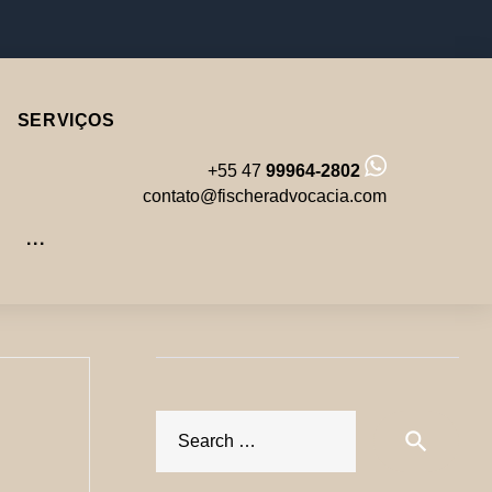
Facebook
Instagram
LinkedIn
Youtube
SERVIÇOS
+55 47
99964-2802
contato@fischeradvocacia.com
···
Sea
search
for: